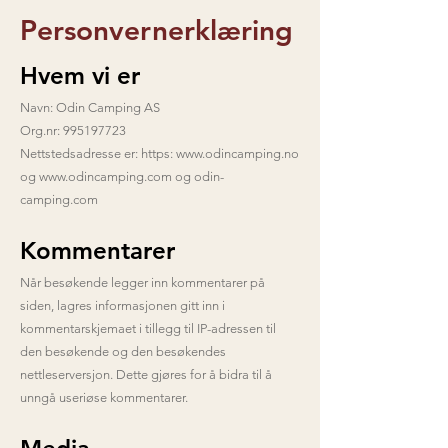
Personvernerklæring
Hvem vi er
Navn: Odin Camping AS
Org.nr:
995197723
Nettstedsadresse er: https:
www.odincamping.no
og
www.odincamping.com
og odin-
camping.com
Kommentarer
Når besøkende legger inn kommentarer på
siden, lagres informasjonen gitt inn i
kommentarskjemaet i tillegg til IP-adressen til
den besøkende og den besøkendes
nettleserversjon. Dette gjøres for å bidra til å
unngå useriøse kommentarer.