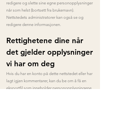
redigere og slette sine egne personopplysninger
når som helst (bortsett fra brukernavn).
Nettstedets administratorer kan også se og
redigere denne informasjonen.
Rettighetene dine når
det gjelder opplysninger
vi har om deg
Hvis du har en konto på dette nettstedet eller har
lagt igjen kommentarer, kan du be om å få en
eksportfil som inneholder personopplysningene
vi har om deg. Dette omfatter all data du har gitt
oss.
Du kan også be om at vi sletter alle
personopplysninger vi har om deg. Dette
omfatter ikke opplysninger vi er pålagt å lagre av
administrative, juridiske eller sikkerhetsmessige