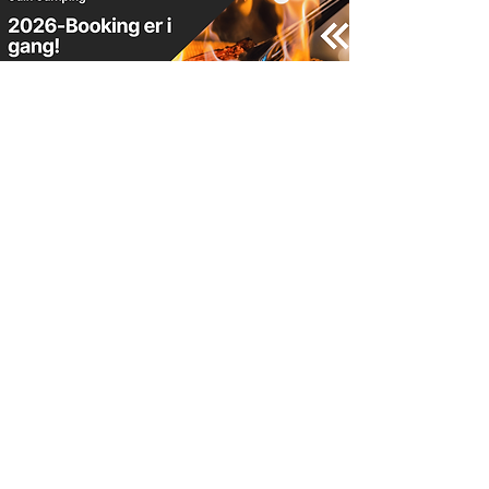
Kontakt oss
Vi tar gjerne en uforpliktende prat
for å kartlegge deres behov.
Sammen går vi gjennom mat- og
drikkevalg, aktiviteter og logistikk,
slik at dere får et skreddersydd og
komplett tilbud.
Ta kontakt med oss i dag for en
uforpliktende prat og et
skreddersydd tilbud som matcher
deres behov og visjon.
Ta kontakt på telefon eller via e-
post, eller send inn skjema under så