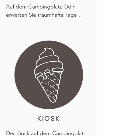
Auf dem Campingplatz Odin 
erwarten Sie traumhafte Tage 
voller Badespaß und sommerlicher 
Aktivitäten. Unser langer, flacher 
Sandstrand ist ideal für Familien 
mit Kindern. Hier können die 
Kleinen sicher am Wasser spielen 
und Sandburgen bauen. Spüren 
Sie den feinen Sand zwischen 
Ihren Zehen und genießen Sie das 
klare Wasser des Tyrifjords – der 
perfekte Ort, um zu entspannen 
und die wärmenden 
Sonnenstrahlen zu genießen.

KIOSK
Für noch mehr Spaß sorgt unser 
Der Kiosk auf dem Campingplatz 