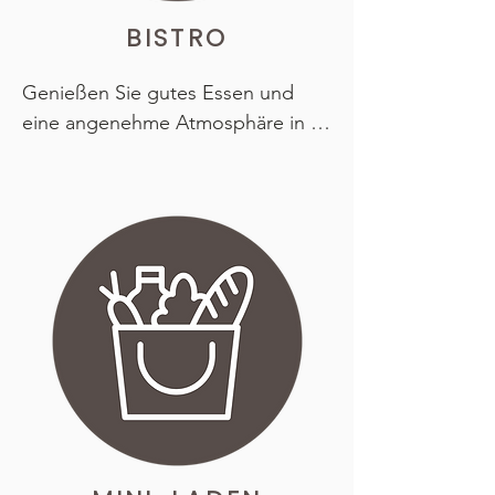
BISTRO
Genießen Sie gutes Essen und 
eine angenehme Atmosphäre in 
unserem Bistro! Sie haben die 
Wahl: Speisen Sie in unseren 
gemütlichen Räumlichkeiten, 
genießen Sie die Sonne auf 
unserer Terrasse, nehmen Sie Ihr 
Essen mit oder machen Sie ein 
kleines Picknick am Strand. Neben 
unseren berühmten Burgern 
servieren wir auch leckere Pizzen 
und verlockende Snacks für jeden 
Geschmack.
