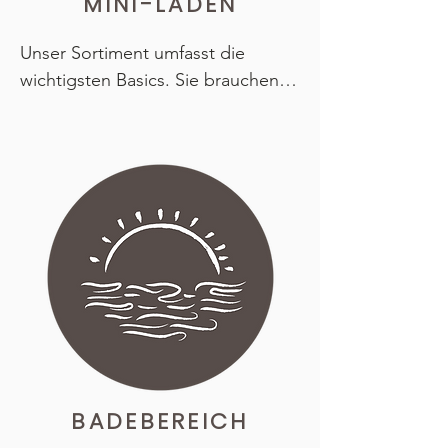
MINI-LADEN
Wir sorgen dafür, dass Sie einen 
wundervollen Aufenthalt im Odin 
Unser Sortiment umfasst die 
haben!
wichtigsten Basics. Sie brauchen 
sich also keine Sorgen zu machen, 
falls Sie Ihre Zahnbürste vergessen 
haben oder Salz zum Essen 
benötigen.

Stattdessen können Sie Ihre Zeit 
mit dem verbringen, was wirklich 
zählt: die Sonne genießen, im 
Tyrifjord baden und all die anderen 
Reize der Umgebung entdecken.
BADEBEREICH