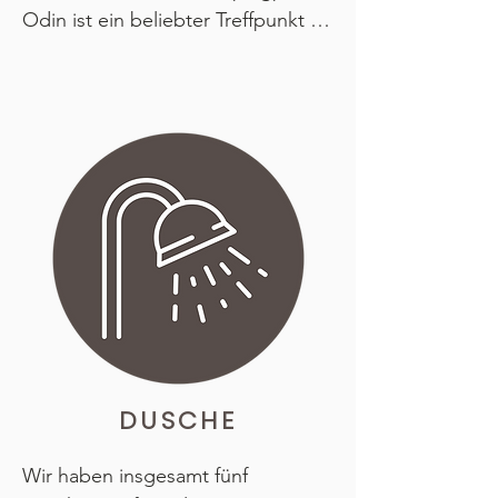
Spielplatz direkt am Strand, auf 
Odin ist ein beliebter Treffpunkt für 
dem sich Kinder sowohl im Wasser 
Jung und Alt. Hier findet man alles 
als auch an Land austoben 
von erfrischendem Eis und 
können. Am Abend erwartet Sie 
Limonade über Snacks und 
ein atemberaubender 
Süßigkeiten bis hin zu kleinen 
Sonnenuntergang, der sich im 
Überraschungen, die einfach zum 
Tyrifjord, Norwegens fünftgrößtem 
Sommer dazugehören.
Fjord, spiegelt. Allein dieser 
Anblick ist die Reise wert.
DUSCHE
Wir haben insgesamt fünf 