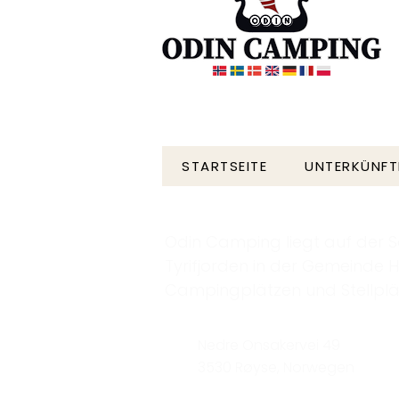
STARTSEITE
UNTERKÜNFT
Odin Camping liegt auf der 
Tyrifjorden in der Gemeinde H
Campingplätzen und Stellplä
Nedre Onsakervei 49
3530 Røyse, Norwegen