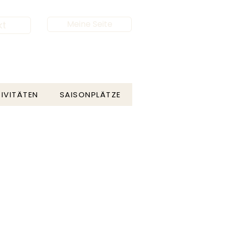
Meine Seite
kt
IVITÄTEN
SAISONPLÄTZE
post‎@odincamping.com
+47 45 60 03 82
Facebook
Instagram