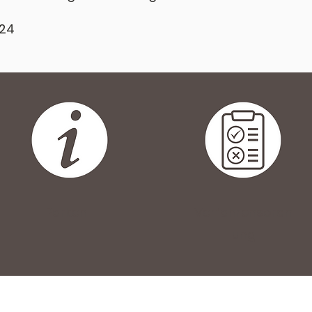
024
Parken
Verfahrensordn
ung