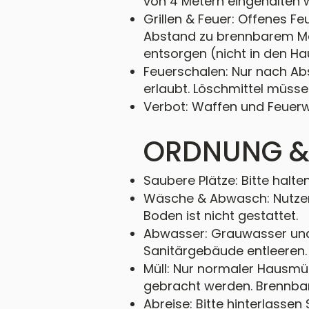
von 4 Metern eingehalten 
Grillen & Feuer: Offenes F
Abstand zu brennbarem Mate
entsorgen (nicht in den Ha
Feuerschalen: Nur nach Ab
erlaubt. Löschmittel müssen
Verbot: Waffen und Feuerwe
ORDNUNG &
Saubere Plätze: Bitte halte
Wäsche & Abwasch: Nutzen S
Boden ist nicht gestattet.
Abwasser: Grauwasser und
Sanitärgebäude entleeren.
Müll: Nur normaler Hausmül
gebracht werden. Brennbare
Abreise: Bitte hinterlassen