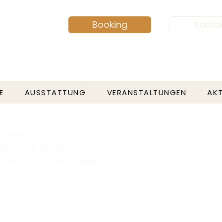
Booking
Konta
E
AUSSTATTUNG
VERANSTALTUNGEN
AKT
Sonnenseite des
ole – mit Hütten,
tzen direkt am Wasser.